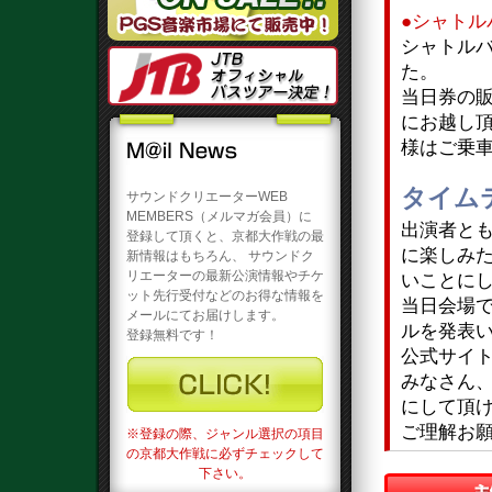
●シャト
シャトルバ
た。
当日券の販
にお越し
様はご乗
タイム
サウンドクリエーターWEB
MEMBERS（メルマガ会員）に
出演者とも
登録して頂くと、京都大作戦の最
に楽しみた
新情報はもちろん、 サウンドク
リエーターの最新公演情報やチケ
いことに
ット先行受付などのお得な情報を
当日会場
メールにてお届けします。
ルを発表
登録無料です！
公式サイト
みなさん
にして頂け
ご理解お
※登録の際、ジャンル選択の項目
の京都大作戦に必ずチェックして
下さい。