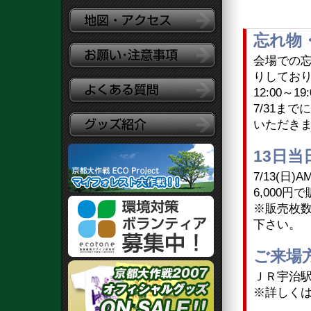
忘れ物
会場での
りしておりま
12:00～
7/31ま
いただきま
13日当
7/13(日
6,000円
※販売枚
下さい。
ご来場
ＪＲ宇治駅
※詳しく