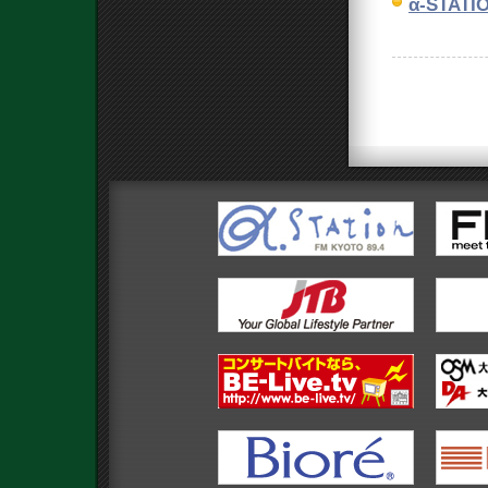
α-STA