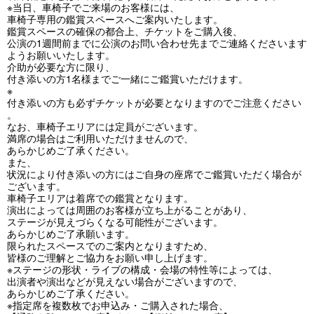
※当日、車椅子でご来場のお客様には、
車椅子専用の鑑賞スペースへご案内いたします。
鑑賞スペースの確保の都合上、チケットをご購入後、
公演の1週間前までに公演のお問い合わせ先までご連絡くださいます
ようお願いいたします。
介助が必要な方に限り、
付き添いの方1名様までご一緒にご鑑賞いただけます。
※
付き添いの方も必ずチケットが必要となりますのでご注意ください
。
なお、車椅子エリアには定員がございます。
満席の場合はご利用いただけませんので、
あらかじめご了承ください。
また、
状況により付き添いの方にはご自身の座席でご鑑賞いただく場合が
ございます。
車椅子エリアは着席での鑑賞となります。
演出によっては周囲のお客様が立ち上がることがあり、
ステージが見えづらくなる可能性がございます。
あらかじめご了承願います。
限られたスペースでのご案内となりますため、
皆様のご理解とご協力をお願い申し上げます。
※ステージの形状・ライブの構成・会場の特性等によっては、
出演者や演出などが見えない場合がございますので、
あらかじめご了承ください。
※指定席を複数枚でお申込み・ご購入された場合、