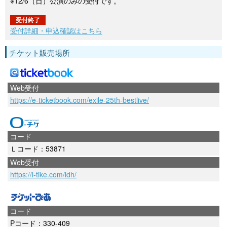
※12/6（日）公演のみの受付です。
受付終了
受付詳細・申込確認はこちら
チケット販売場所
Web受付
https://e-ticketbook.com/exile-25th-bestlive/
コード
Ｌコード：53871
Web受付
https://l-tike.com/ldh/
コード
Pコード：330-409