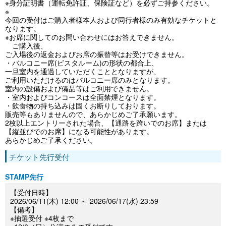
※身分証明書（運転免許証、保険証など）を必ずご持参ください。
※
今回の受付はご購入者様本人および同行者様のみ有効なチケットと
なります。
※お席に関してのお問い合わせにはお答えできません。
ご購入後、
ご入場後の返金およびお席の振替等はお受けできません。
・バルコニー席(ビスタルーム)の形状の都合上、
一旦室内を通過していただくこととなりますが、
ご利用いただけるのはバルコニー席のみとなります。
室内の設備および備品等はご利用できません。
・室内およびコンコースは全面禁煙となります。
・飲食物の持ち込みは固くお断りしております。
販売等もありませんので、あらかじめご了承願います。
2枚以上エントリーされた場合、【通路を跨いでのお席】または
【縦並びでのお席】になる可能性があります。
あらかじめご了承ください。
チケット先行受付
STAMP先行
【受付日時】
2026/06/11(木) 12:00 ～ 2026/06/17(水) 23:59
【備考】
※抽選受付 ※4枚まで