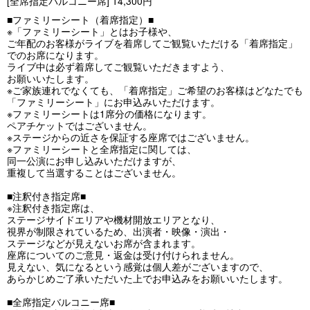
[全席指定バルコニー席] 14,300円
■ファミリーシート（着席指定）■
※「ファミリーシート」とはお子様や、
ご年配のお客様がライブを着席してご観覧いただける「着席指定」
でのお席になります。
ライブ中は必ず着席してご観覧いただきますよう、
お願いいたします。
※ご家族連れでなくても、「着席指定」ご希望のお客様はどなたでも
「ファミリーシート」にお申込みいただけます。
※ファミリーシートは1席分の価格になります。
ペアチケットではございません。
※ステージからの近さを保証する座席ではございません。
※ファミリーシートと全席指定に関しては、
同一公演にお申し込みいただけますが、
重複して当選することはございません。
■注釈付き指定席■
※注釈付き指定席は、
ステージサイドエリアや機材開放エリアとなり、
視界が制限されているため、出演者・映像・演出・
ステージなどが見えないお席が含まれます。
座席についてのご意見・返金は受け付けられません。
見えない、気になるという感覚は個人差がございますので、
あらかじめご了承いただいた上でお申込みをお願いいたします。
■全席指定バルコニー席■