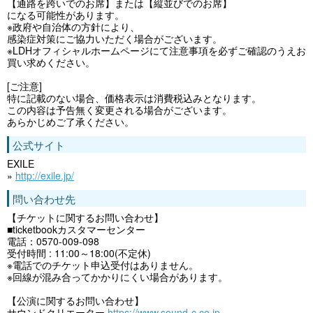
【通路を跨いでのお席】または【縦並びでのお席】
になる可能性があります。
※政府や自治体の方針により、
感染症対策にご協力いただく場合がございます。
※LDHオフィシャルホームページにて注意事項を必ずご確認のうえお
買い求めください。
[ご注意]
特に記載のない場合、価格表示は消費税込みとなります。
この内容は予告無く変更される場合がございます。
あらかじめご了承ください。
公式サイト
EXILE
»
http://exile.jp/
問い合わせ先
【チケットに関するお問い合わせ】
■ticketbookカスタマーセンター
電話：0570-009-098
受付時間 : 11:00～18:00(不定休)
※電話でのチケット申込受付はありません。
※回線が混み合ってかかりにくい場合があります。
【公演に関するお問い合わせ】
サウンドクリエーター
https://www.sound-c.co.jp