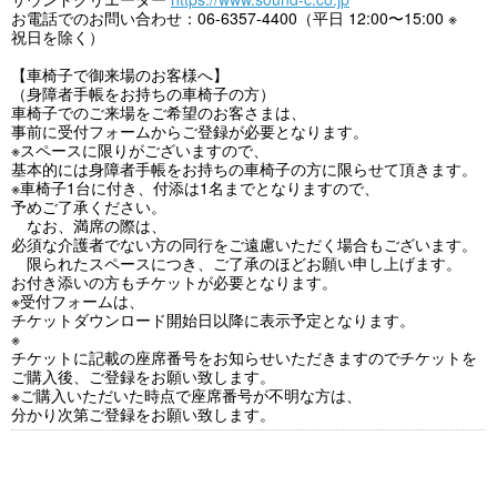
お電話でのお問い合わせ：06-6357-4400（平日 12:00〜15:00 ※
祝日を除く）
【車椅子で御来場のお客様へ】
（身障者手帳をお持ちの車椅子の方）
車椅子でのご来場をご希望のお客さまは、
事前に受付フォームからご登録が必要となります。
※スペースに限りがございますので、
基本的には身障者手帳をお持ちの車椅子の方に限らせて頂きます。
※車椅子1台に付き、付添は1名までとなりますので、
予めご了承ください。
なお、満席の際は、
必須な介護者でない方の同行をご遠慮いただく場合もございます。
限られたスペースにつき、ご了承のほどお願い申し上げます。
お付き添いの方もチケットが必要となります。
※受付フォームは、
チケットダウンロード開始日以降に表示予定となります。
※
チケットに記載の座席番号をお知らせいただきますのでチケットを
ご購入後、ご登録をお願い致します。
※ご購入いただいた時点で座席番号が不明な方は、
分かり次第ご登録をお願い致します。