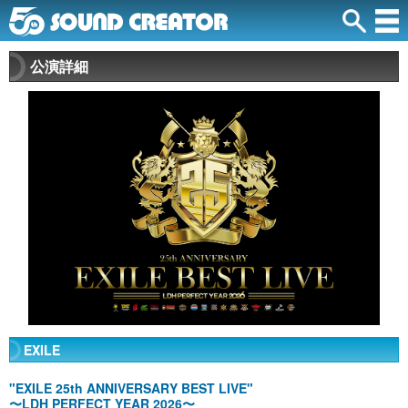
公演詳細
EXILE
"EXILE 25th ANNIVERSARY BEST LIVE"
〜LDH PERFECT YEAR 2026〜