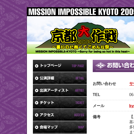
お問い合わせ
サ
TEL
0
メール
ky
備考
【
基
多
ま