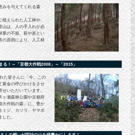
恵みを与えてくれる森
に植えられた人工林や、
里山は、人の手入れが必
林業の不振、薪や炭とい
等の原因により、人工林
。
る！～「京都大作戦2008」～「2015」
された皆さんに「今、この
て募金の呼びかけをさせ
寄せいただいています。
天ヶ瀬森林公園や京都府
都大作戦の森」に、豊か
モミジ、カツラ、ヤマボ
ました。
皆さんの想いが宇治の山を緑豊かにします！