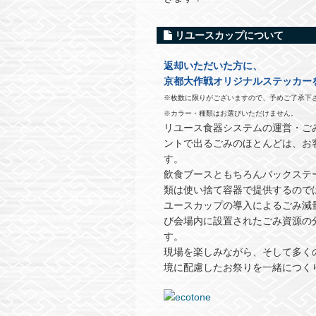
リユースカップについて
返却いただいた方に、
京都大作戦オリジナルステッカー
※枚数に限りがございますので、予めご了承下
※カラー・種類はお選びいただけません。
リユース食器システムの運営・ご
ントで出るごみのほとんどは、お
す。
飲食ブースともちろんバックステ
類は使い捨て容器で提供するので
ユースカップの導入によるごみ減
び会場内に設置されたごみ資源の
す。
現場を楽しみながら、そして多く
境に配慮したお祭りを一緒につく