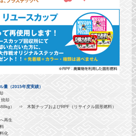
ル量（2015年度実績）
却
 焼却
88kg） ⇒ 木製チップおよびRPF（リサイクル固形燃料）
トへ再生
原料
飼料化