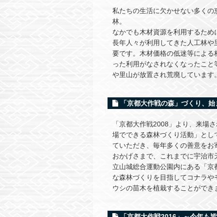
私たちの生活に欠かせない多くの
林。
なかでも木材資源を利用するため
長年人々が利用してきた人工林や
要です。木材価格の低迷等による
った利用がなされなくなったこと
や里山が放置され荒廃しています
「京都大作戦の森」づくり、始ま
「京都大作戦2008」より、来場
場でできる森林づくり活動」とし
ていただき、毎年多くの善意をお
おかげさまで、これまでに宇治市
立山城総合運動公園内にある「京
な森林づくりを目指してコナラや
ウシの苗木を植栽することができ
「京都大作戦2016」～今年も