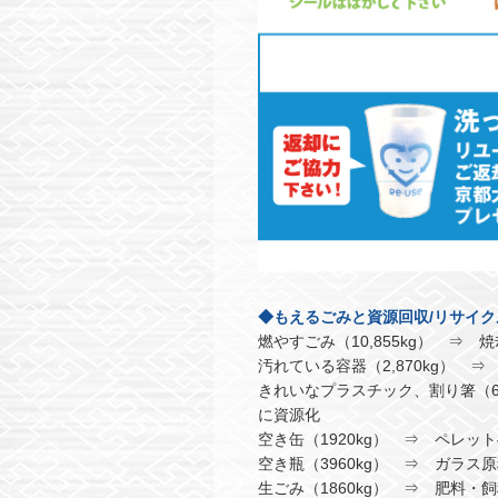
◆もえるごみと資源回収/リサイク
燃やすごみ（10,855kg） ⇒ 焼
汚れている容器（2,870kg） ⇒
きれいなプラスチック、割り箸（6
に資源化
空き缶（1920kg） ⇒ ペレッ
空き瓶（3960kg） ⇒ ガラス
生ごみ（1860kg） ⇒ 肥料・