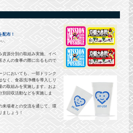
を配布！
さい。
み資源分別の取組み実施。イベ
客さんの食事の際に出るもので
ージにおいても、一部ドリンク
はなく、食器洗浄機を導入しリ
量の取組みを実施します。およ
分別回収活動などを実施しま
の来場者との交流を通じて、環
りましょう！