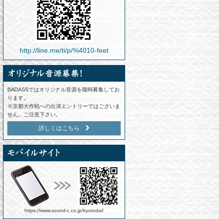
http://line.me/ti/p/%4010-feet
BADASSではオリジナル音源を随時募集してお
ります。
※京都大作戦への出演エントリーではございま
せん。ご注意下さい。
詳しくはこちら
https://www.sound-c.co.jp/kyotodai/