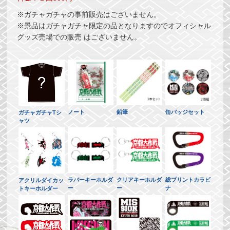
※ガチャガチャの事前販売はございません。
※景品はガチャガチャ限定の品となりますのでオフィシャル
グッズ売場での販売 はございません。
ノート
鉛筆
缶バッジセット
ガチャガチャTシ
ャツ
ラバーキーホルダ
クリアキーホルダ
総プリントカラビ
アクリルダイカッ
ー
ー
ナ
トキーホルダー