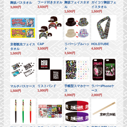
フード付きタオル
舞妓フェイスタオ
ガイコツ舞妓フェ
舞妓バスタオル
3,500円
ル
イスタオル
3,000円
1,500円
1,500円
CAP
リバーシブルハッ
HOLDTUBE
京都観光フェイス
3,500円
ト
4,500円
タオル
3,500円
1,500円
リストバンド
手帳型スマホケー
ラバーiPhoneケ
マルチパスケース
1,000円
ス
ース
1,500円
3,000円
2,000円