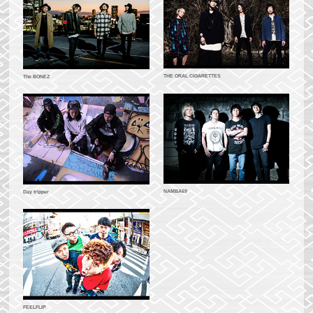
THE ORAL CIGARETTES
The BONEZ
NAMBA69
Day tripper
FEELFLIP