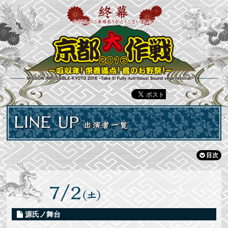
目次
源氏ノ舞台