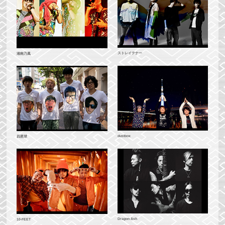
ストレイテナー
湘南乃風
dustbox
四星球
Dragon Ash
10-FEET