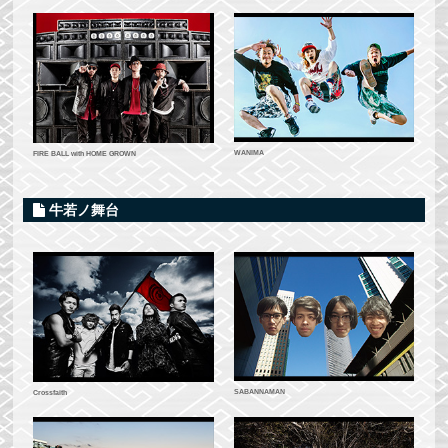
WANIMA
FIRE BALL with HOME GROWN
牛若ノ舞台
SABANNAMAN
Crossfaith