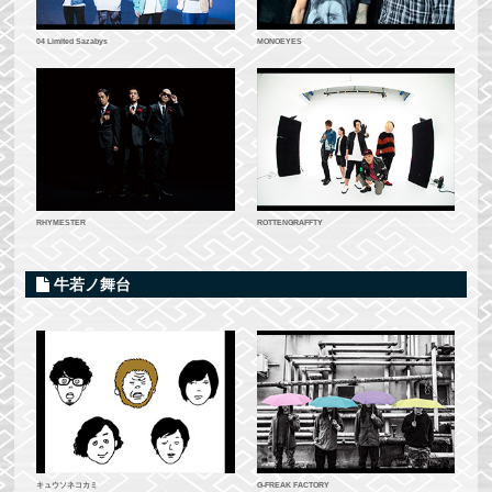
MONOEYES
04 Limited Sazabys
ROTTENGRAFFTY
RHYMESTER
牛若ノ舞台
G-FREAK FACTORY
キュウソネコカミ