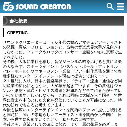
会社概要
GREETING
サウンドクリエーターは、７０年代の始めアマチュアアーティスト
の発掘・育成・プロモーションと、当時の音楽業界大手が見向きも
しなかった、フォークやロックのコンサート企画を中心に京都で生
まれました。
その後、大阪に本社を移し、音楽ジャンルの幅を広げると共に音楽
のみならず、スポーツイベント（バスケットボール・フットサル・
バレーボール）やマネージメント業務、ツアー制作業務を通じて多
種多様なエンターテインメントを現在は提供しております。
２１世紀に入り、日本の音楽業界は、メディア・流通・通信など周
辺産業の変化にともない、大変革が起きています。その変化はジャ
ンル・形態・流通・ビジネス構造と枠組みなど全てにまたがって広
がっています。しかしながら、これは同時に大阪から全国そして世
界に音楽を中心とした文化を発信していくことが可能になった、時
代の訪れでもあると考えています。
今後も幅広いエンターテインメントを関西のファンに提供し続ける
と同時に、関西の素晴らしいアーティスト達を関西から全国に、日
本から世界に広めていくことが、私たちの目標です。
今後とも、企業としての確立に努め、より一層の発展をめざしま