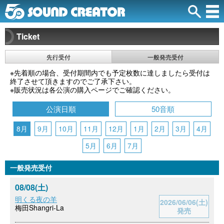
Ticket
先行受付
一般発売受付
※先着順の場合、受付期間内でも予定枚数に達しましたら受付は
終了させて頂きますのでご了承下さい。
※販売状況は各公演の購入ページでご確認ください。
公演日順
50音順
8月
9月
10月
11月
12月
1月
2月
3月
4月
5月
6月
7月
一般発売受付
08/08(土)
明くる夜の羊
2026/06/06(土)
梅田Shangri-La
発売