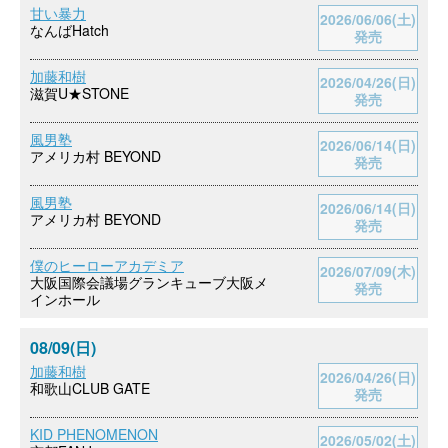
甘い暴力
2026/06/06(土)
なんばHatch
発売
加藤和樹
2026/04/26(日)
滋賀U★STONE
発売
風男塾
2026/06/14(日)
アメリカ村 BEYOND
発売
風男塾
2026/06/14(日)
アメリカ村 BEYOND
発売
僕のヒーローアカデミア
2026/07/09(木)
大阪国際会議場グランキューブ大阪メ
発売
インホール
08/09(日)
加藤和樹
2026/04/26(日)
和歌山CLUB GATE
発売
KID PHENOMENON
2026/05/02(土)