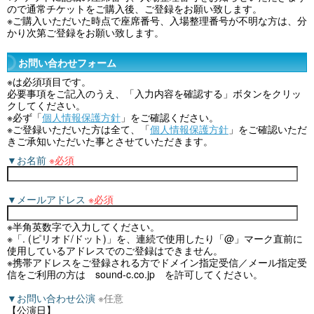
ので通常チケットをご購⼊後、ご登録をお願い致します。
※ご購⼊いただいた時点で座席番号、⼊場整理番号が不明な⽅は、分
かり次第ご登録をお願い致します。
お問い合わせフォーム
※
は必須項目です。
必要事項をご記入のうえ、「入力内容を確認する」ボタンをクリッ
クしてください。
※必ず「
個人情報保護方針
」をご確認ください。
※ご登録いただいた方は全て、「
個人情報保護方針
」をご確認いただ
きご承知いただいた事とさせていただきます。
▼お名前
※必須
▼メールアドレス
※必須
※半角英数字で入力してください。
※「. (ピリオド/ドット)」を、連続で使用したり「@」マーク直前に
使用しているアドレスでのご登録はできません。
※携帯アドレスをご登録される方でドメイン指定受信／メール指定受
信をご利用の方は sound-c.co.jp を許可してください。
▼お問い合わせ公演
※任意
【公演日】