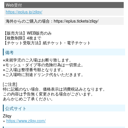
Web受付
https://eplus.jp/zilqy/
海外からのご購入の場合：https://eplus.tickets/zilqy/
【販売方法】WEB販売のみ
【枚数制限】4枚まで
【チケット受取方法】紙チケット・電子チケット
備考
※未就学児のご入場はお断り致します。
※モッシュ・ダイブ等の危険行為は一切禁止。
※ご入場は整理番号順となります。
※ご入場時に別途ドリンク代をいただきます。
[ご注意]
特に記載のない場合、価格表示は消費税込みとなります。
この内容は予告無く変更される場合がございます。
あらかじめご了承ください。
公式サイト
Zilqy
»
https://www.zilqy.com/