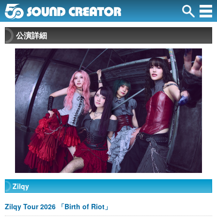
公演詳細
Zilqy
Zilqy Tour 2026 「Birth of Riot」