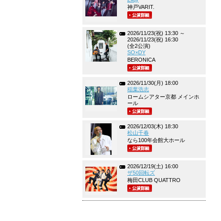
神戸VARIT.
2026/11/23(祝) 13:30 ～
2026/11/23(祝) 16:30
(全2公演)
SO×DY
BERONICA
2026/11/30(月) 18:00
稲葉浩志
ロームシアター京都 メインホ
ール
2026/12/03(木) 18:30
松山千春
なら100年会館大ホール
2026/12/19(土) 16:00
ザ50回転ズ
梅田CLUB QUATTRO