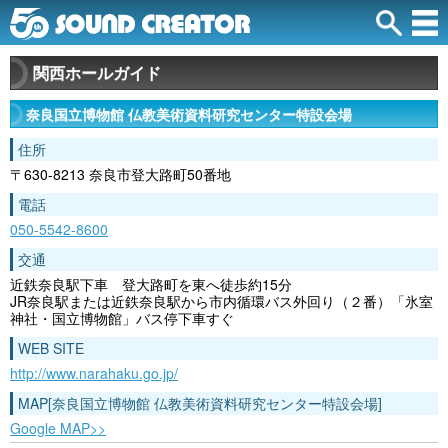
関西ホールガイド
奈良国立博物館 仏教美術資料研究センター特設会場
住所
〒630-8213 奈良市登大路町50番地
電話
050-5542-8600
交通
近鉄奈良駅下車 登大路町を東へ徒歩約15分
JR奈良駅または近鉄奈良駅から市内循環バス外回り（２番）「氷室
神社・国立博物館」バス停下車すぐ
WEB SITE
http://www.narahaku.go.jp/
MAP[奈良国立博物館 仏教美術資料研究センター特設会場]
Google MAP>>