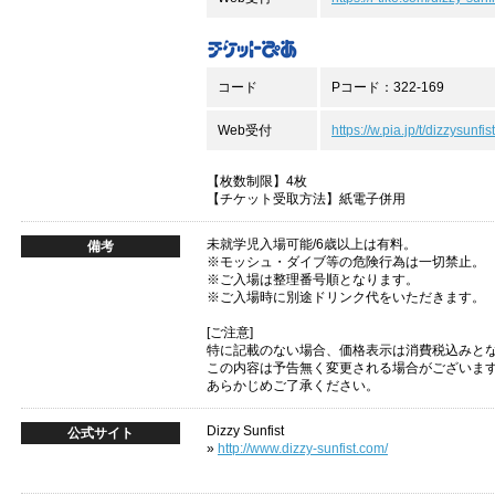
コード
Pコード：322-169
Web受付
https://w.pia.jp/t/dizzysunfist
【枚数制限】4枚
【チケット受取方法】紙電子併用
未就学児入場可能/6歳以上は有料。
備考
※モッシュ・ダイブ等の危険行為は一切禁止。
※ご入場は整理番号順となります。
※ご入場時に別途ドリンク代をいただきます。
[ご注意]
特に記載のない場合、価格表示は消費税込みと
この内容は予告無く変更される場合がございま
あらかじめご了承ください。
Dizzy Sunfist
公式サイト
»
http://www.dizzy-sunfist.com/