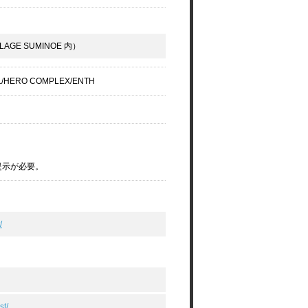
AGE SUMINOE 内）
wL/HERO COMPLEX/ENTH
提示が必要。
/
st/