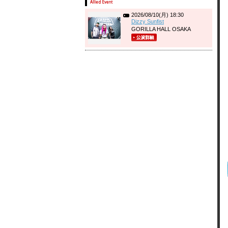
2026/08/10(月) 18:30
Dizzy Sunfist
GORILLA HALL OSAKA