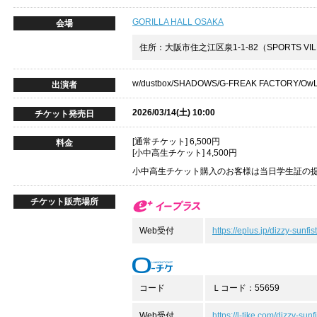
GORILLA HALL OSAKA
会場
住所：大阪市住之江区泉1-1-82（SPORTS VILL
w/dustbox/SHADOWS/G-FREAK FACTORY/O
出演者
2026/03/14(土) 10:00
チケット発売日
[通常チケット] 6,500円
料金
[小中高生チケット] 4,500円
小中高生チケット購入のお客様は当日学生証の
チケット販売場所
Web受付
https://eplus.jp/dizzy-sunfist
コード
Ｌコード：55659
Web受付
https://l-tike.com/dizzy-sunfi