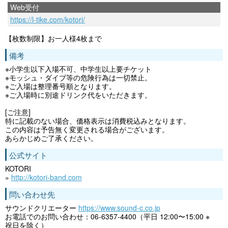
Web受付
https://l-tike.com/kotori/
【枚数制限】お一人様4枚まで
備考
※小学生以下入場不可、中学生以上要チケット
※モッシュ・ダイブ等の危険行為は一切禁止。
※ご入場は整理番号順となります。
※ご入場時に別途ドリンク代をいただきます。
[ご注意]
特に記載のない場合、価格表示は消費税込みとなります。
この内容は予告無く変更される場合がございます。
あらかじめご了承ください。
公式サイト
KOTORI
»
http://kotori-band.com
問い合わせ先
サウンドクリエーター
https://www.sound-c.co.jp
お電話でのお問い合わせ：06-6357-4400（平日 12:00〜15:00 ※
祝日を除く）