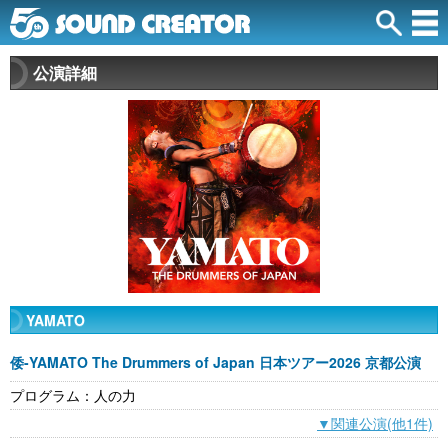
公演詳細
YAMATO
倭-YAMATO The Drummers of Japan 日本ツアー2026 京都公演
プログラム：人の力
▼関連公演(他1件)