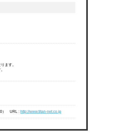
なります。
す。
00） URL :
http://www.titan-net.co.jp