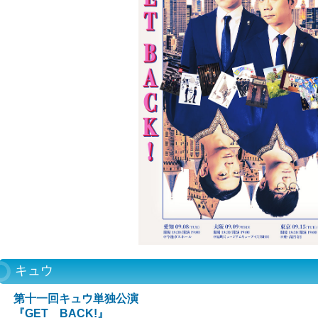
キュウ
第十一回キュウ単独公演
『GET BACK!』