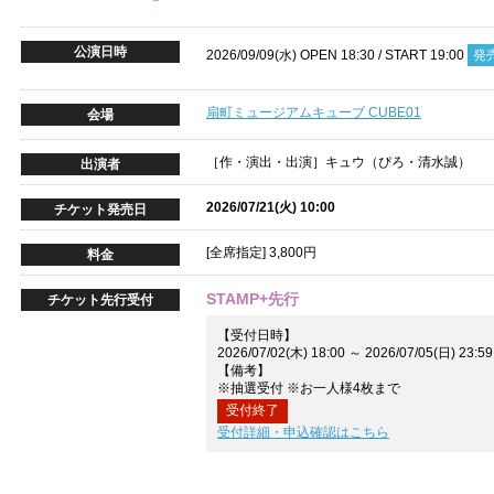
公演日時
2026/09/09(水) OPEN 18:30 / START 19:00
発
扇町ミュージアムキューブ CUBE01
会場
［作・演出・出演］キュウ（ぴろ・清水誠）
出演者
2026/07/21(火) 10:00
チケット発売日
[全席指定] 3,800円
料金
STAMP+先行
チケット先行受付
【受付日時】
2026/07/02(木) 18:00 ～ 2026/07/05(日) 23:59
【備考】
※抽選受付 ※お一人様4枚まで
受付終了
受付詳細・申込確認はこちら