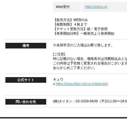
Web受付
https://eplus.jp
【販売方法】WEBのみ
【枚数制限】４枚まで
【チケット受取方法】紙・電子併用
【発券開始日時】一般発売より発券開始
※未就学児のご入場はお断り致します。
備考
[ご注意]
特に記載のない場合、価格表示は消費税込みと
この内容は予告無く変更される場合がございま
あらかじめご了承ください。
キュウ
公式サイト
»
https://www.titan-net.co.jp/talent/q/
(株)タイタン：03-3339-6639（平日11:00〜18:
問い合わせ先