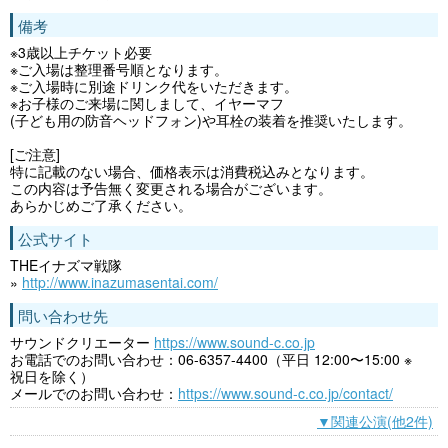
備考
※3歳以上チケット必要
※ご入場は整理番号順となります。
※ご入場時に別途ドリンク代をいただきます。
※お子様のご来場に関しまして、イヤーマフ
(子ども用の防音ヘッドフォン)や耳栓の装着を推奨いたします。
[ご注意]
特に記載のない場合、価格表示は消費税込みとなります。
この内容は予告無く変更される場合がございます。
あらかじめご了承ください。
公式サイト
THEイナズマ戦隊
»
http://www.inazumasentai.com/
問い合わせ先
サウンドクリエーター
https://www.sound-c.co.jp
お電話でのお問い合わせ：06-6357-4400（平日 12:00〜15:00 ※
祝日を除く）
メールでのお問い合わせ：
https://www.sound-c.co.jp/contact/
▼関連公演(他2件)