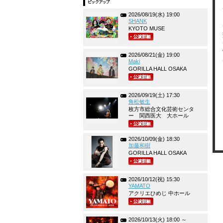
2026/08/19(水) 19:00
SHANK
KYOTO MUSE
2026/08/21(金) 19:00
Maki
GORILLA HALL OSAKA
2026/09/19(土) 17:30
角松敏生
枚方市総合文化芸術センタ
ー 関西医大 大ホール
2026/10/09(金) 18:30
加藤和樹
GORILLA HALL OSAKA
2026/10/12(祝) 15:30
YAMATO
アクリエひめじ 中ホール
2026/10/13(火) 18:00 ～