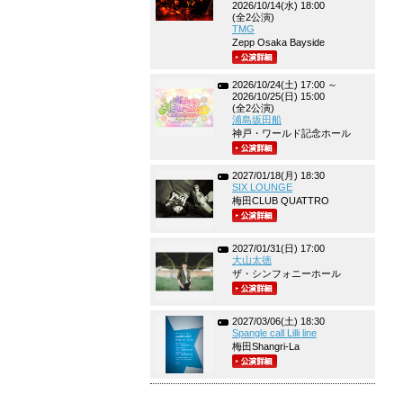
2026/10/14(水) 18:00
(全2公演)
TMG
Zepp Osaka Bayside
2026/10/24(土) 17:00 ～
2026/10/25(日) 15:00
(全2公演)
浦島坂田船
神戸・ワールド記念ホール
2027/01/18(月) 18:30
SIX LOUNGE
梅田CLUB QUATTRO
2027/01/31(日) 17:00
大山太徳
ザ・シンフォニーホール
2027/03/06(土) 18:30
Spangle call Lilli line
梅田Shangri-La