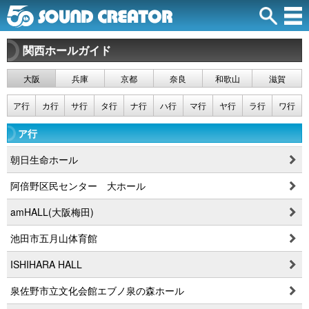
関西ホールガイド
大阪
兵庫
京都
奈良
和歌山
滋賀
ア行
カ行
サ行
タ行
ナ行
ハ行
マ行
ヤ行
ラ行
ワ行
ア行
朝日生命ホール
阿倍野区民センター 大ホール
amHALL(大阪梅田)
池田市五月山体育館
ISHIHARA HALL
泉佐野市立文化会館エブノ泉の森ホール