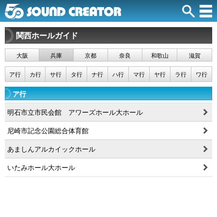
関西ホールガイド
大阪
兵庫
京都
奈良
和歌山
滋賀
ア行
カ行
サ行
タ行
ナ行
ハ行
マ行
ヤ行
ラ行
ワ行
ア行
明石市立市民会館 アワーズホール大ホール
尼崎市記念公園総合体育館
あましんアルカイックホール
いたみホール大ホール