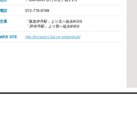
住所
〒664-0895 伊丹市宮ノ前1-1-3
電話
072-778-8788
交通
「阪急伊丹駅」より北へ徒歩約3分
「JR伊丹駅」より西へ徒歩約8分
WEB SITE
http://hccweb1.bai.ne.jp/itamihall/