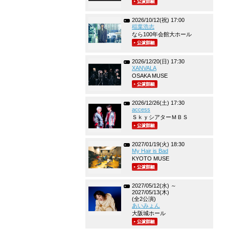
2026/10/12(祝) 17:00
稲葉浩志
なら100年会館大ホール
2026/12/20(日) 17:30
XANVALA
OSAKA MUSE
2026/12/26(土) 17:30
access
ＳｋｙシアターＭＢＳ
2027/01/19(火) 18:30
My Hair is Bad
KYOTO MUSE
2027/05/12(水) ～
2027/05/13(木)
(全2公演)
あいみょん
大阪城ホール