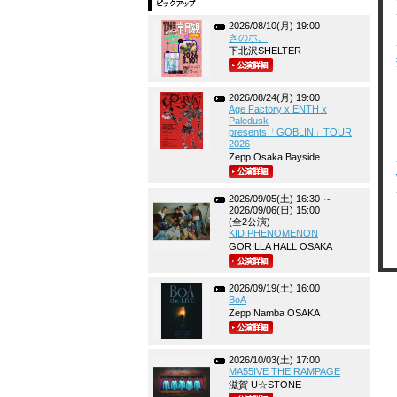
2026/08/10(月) 19:00
きのホ。
下北沢SHELTER
2026/08/24(月) 19:00
Age Factory x ENTH x
Paledusk
presents「GOBLIN」TOUR
2026
Zepp Osaka Bayside
2026/09/05(土) 16:30 ～
2026/09/06(日) 15:00
(全2公演)
KID PHENOMENON
GORILLA HALL OSAKA
2026/09/19(土) 16:00
BoA
Zepp Namba OSAKA
2026/10/03(土) 17:00
MA55IVE THE RAMPAGE
滋賀 U☆STONE