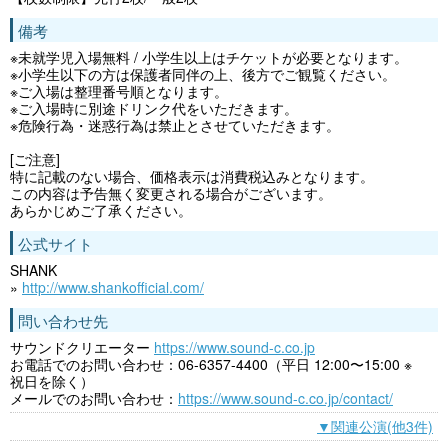
備考
※未就学児⼊場無料 / ⼩学⽣以上はチケットが必要となります。
※⼩学⽣以下の⽅は保護者同伴の上、後⽅でご観覧ください。
※ご入場は整理番号順となります。
※ご入場時に別途ドリンク代をいただきます。
※危険⾏為・迷惑⾏為は禁⽌とさせていただきます。
[ご注意]
特に記載のない場合、価格表示は消費税込みとなります。
この内容は予告無く変更される場合がございます。
あらかじめご了承ください。
公式サイト
SHANK
»
http://www.shankofficial.com/
問い合わせ先
サウンドクリエーター
https://www.sound-c.co.jp
お電話でのお問い合わせ：06-6357-4400（平日 12:00〜15:00 ※
祝日を除く）
メールでのお問い合わせ：
https://www.sound-c.co.jp/contact/
▼関連公演(他3件)