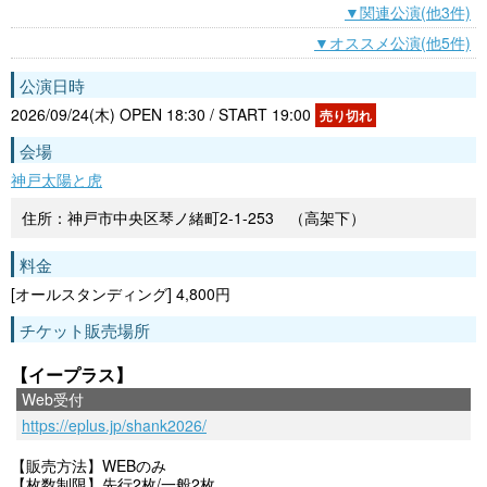
▼関連公演(他3件)
▼オススメ公演(他5件)
公演日時
2026/09/24(木) OPEN 18:30 / START 19:00
売り切れ
会場
神戸太陽と虎
住所：神戸市中央区琴ノ緒町2-1-253 （高架下）
料金
[オールスタンディング] 4,800円
チケット販売場所
【イープラス】
Web受付
https://eplus.jp/shank2026/
【販売方法】WEBのみ
【枚数制限】先⾏2枚/⼀般2枚