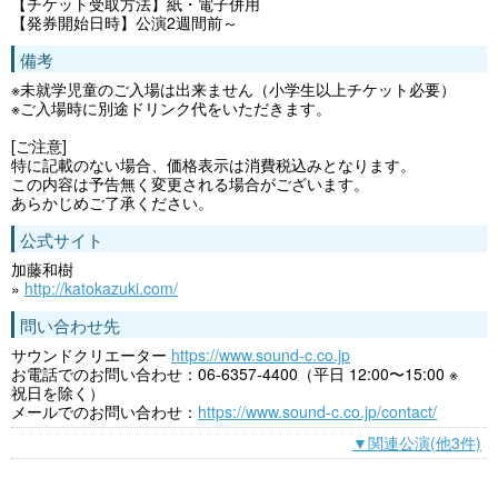
【チケット受取方法】紙・電子併用
【発券開始日時】公演2週間前～
備考
※未就学児童のご入場は出来ません（小学生以上チケット必要）
※ご入場時に別途ドリンク代をいただきます。
[ご注意]
特に記載のない場合、価格表示は消費税込みとなります。
この内容は予告無く変更される場合がございます。
あらかじめご了承ください。
公式サイト
加藤和樹
»
http://katokazuki.com/
問い合わせ先
サウンドクリエーター
https://www.sound-c.co.jp
お電話でのお問い合わせ：06-6357-4400（平日 12:00〜15:00 ※
祝日を除く）
メールでのお問い合わせ：
https://www.sound-c.co.jp/contact/
▼関連公演(他3件)