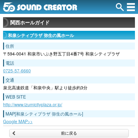
関西ホールガイド
和泉シティプラザ 弥生の風ホール
住所
〒594-0041 和泉市いぶき野五丁目4番7号 和泉シティプラザ
電話
0725-57-6660
交通
泉北高速鉄道「和泉中央」駅より徒歩約3分
WEB SITE
http://www.izumicityplaza.or.jp/
MAP[和泉シティプラザ 弥生の風ホール]
Google MAP>>
前に戻る