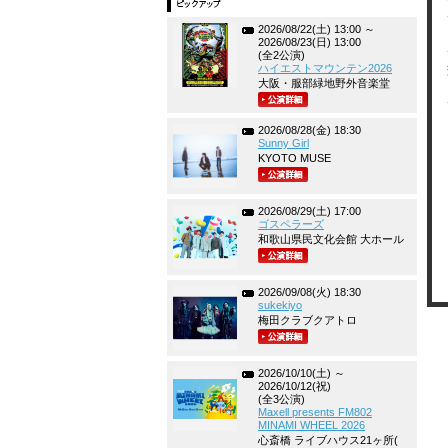
2026/08/22(土) 13:00 ～
2026/08/23(日) 13:00
(全2公演)
ハイエストマウンテン2026
大阪・服部緑地野外音楽堂
2026/08/28(金) 18:30
Sunny Girl
KYOTO MUSE
2026/08/29(土) 17:00
ゴスペラーズ
和歌山県民文化会館 大ホール
2026/09/08(火) 18:30
sukekiyo
梅田クラブクアトロ
2026/10/10(土) ～
2026/10/12(祝)
(全3公演)
Maxell presents FM802
MINAMI WHEEL 2026
心斎橋 ライブハウス21ヶ所(