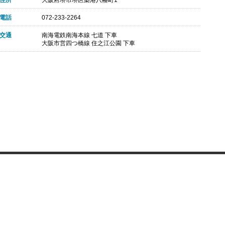
住所
大阪府堺市堺区築港八幡町1
電話
072-233-2264
交通
南海電鉄南海本線 七道 下車
大阪市営四つ橋線 住之江公園 下車