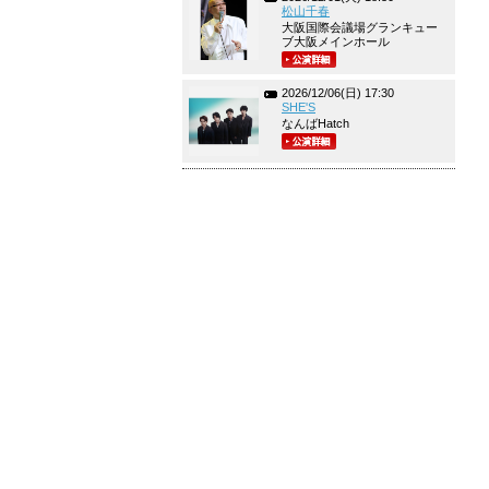
松山千春
大阪国際会議場グランキュー
ブ大阪メインホール
2026/12/06(日) 17:30
SHE'S
なんばHatch
免責事項
会社概要
採用情報
個人