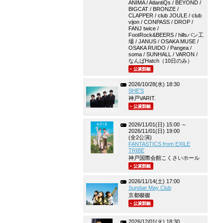
ANIMA / AtlantiQs / BEYOND /
BIGCAT / BRONZE /
CLAPPER / club JOULE / club
vijon / CONPASS / DROP /
FANJ twice /
FootRock&BEERS / hillsパン工
場 / JANUS / OSAKA MUSE /
OSAKA RUIDO / Pangea /
soma / SUNHALL / VARON /
なんばHatch（10日のみ）
2026/10/28(水) 18:30
SHE'S
神戸VARIT.
2026/11/01(日) 15:00 ～
2026/11/01(日) 19:00
(全2公演)
FANTASTICS from EXILE
TRIBE
神戸国際会館こくさいホール
2026/11/14(土) 17:00
Sundae May Club
京都磔磔
2026/12/01(火) 18:30