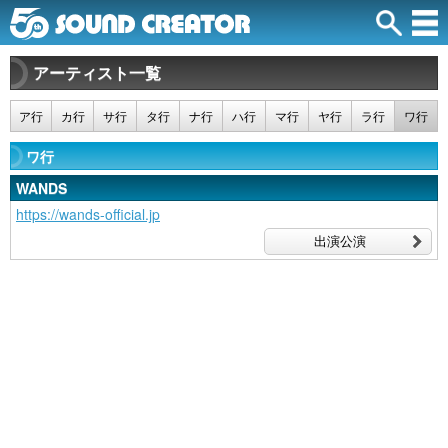
アーティスト一覧
ア行
カ行
サ行
タ行
ナ行
ハ行
マ行
ヤ行
ラ行
ワ行
ワ行
WANDS
https://wands-official.jp
出演公演