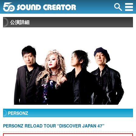
公演詳細
PERSONZ
PERSONZ RELOAD TOUR “DISCOVER JAPAN 47”