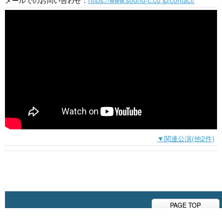
メールでのお問い合わせ：
https://www.sound-c.co.jp/contact/
▼関連公演(他2件)
PAGE TOP
All Rights Reserved © Copyright Sound Creator Inc.