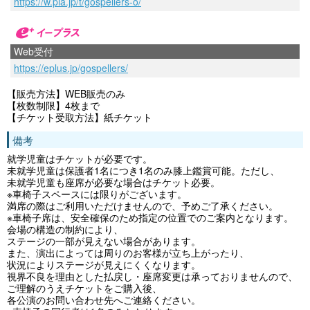
https://w.pia.jp/t/gospellers-o/
Web受付
https://eplus.jp/gospellers/
【販売方法】WEB販売のみ
【枚数制限】4枚まで
【チケット受取方法】紙チケット
備考
就学児童はチケットが必要です。
未就学児童は保護者1名につき1名のみ膝上鑑賞可能。ただし、
未就学児童も座席が必要な場合はチケット必要。
※車椅子スペースには限りがございます。
満席の際はご利用いただけませんので、予めご了承ください。
※車椅子席は、安全確保のため指定の位置でのご案内となります。
会場の構造の制約により、
ステージの一部が見えない場合があります。
また、演出によっては周りのお客様が立ち上がったり、
状況によりステージが見えにくくなります。
視界不良を理由とした払戻し・座席変更は承っておりませんので、
ご理解のうえチケットをご購入後、
各公演のお問い合わせ先へご連絡ください。