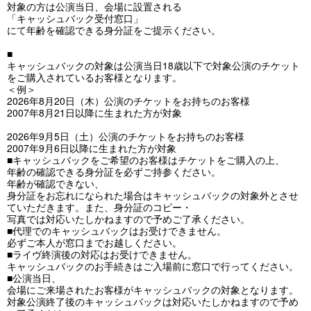
対象の方は公演当日、会場に設置される
「キャッシュバック受付窓口」
にて年齢を確認できる身分証をご提示ください。
■
キャッシュバックの対象は公演当日18歳以下で対象公演のチケット
をご購入されているお客様となります。
＜例＞
2026年8月20日（木）公演のチケットをお持ちのお客様
2007年8月21日以降に生まれた方が対象
2026年9月5日（土）公演のチケットをお持ちのお客様
2007年9月6日以降に生まれた方が対象
■キャッシュバックをご希望のお客様はチケットをご購入の上、
年齢の確認できる身分証を必ずご持参ください。
年齢が確認できない、
身分証をお忘れになられた場合はキャッシュバックの対象外とさせ
ていただきます。また、身分証のコピー・
写真では対応いたしかねますので予めご了承ください。
■代理でのキャッシュバックはお受けできません。
必ずご本人が窓口までお越しください。
■ライヴ終演後の対応はお受けできません。
キャッシュバックのお手続きはご入場前に窓口で行ってください。
■公演当日、
会場にご来場されたお客様がキャッシュバックの対象となります。
対象公演終了後のキャッシュバックは対応いたしかねますので予め