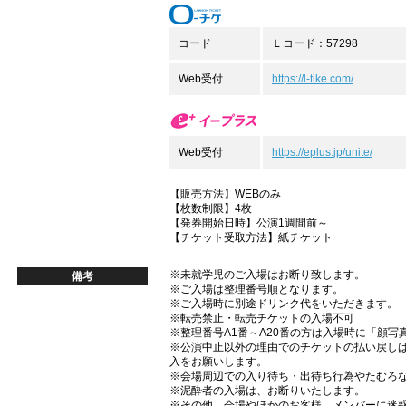
コード
Ｌコード：57298
Web受付
https://l-tike.com/
Web受付
https://eplus.jp/unite/
【販売方法】WEBのみ
【枚数制限】4枚
【発券開始日時】公演1週間前～
【チケット受取方法】紙チケット
※未就学児のご入場はお断り致します。
備考
※ご入場は整理番号順となります。
※ご入場時に別途ドリンク代をいただきます。
※転売禁止・転売チケットの入場不可
※整理番号A1番～A20番の方は入場時に「顔
※公演中止以外の理由でのチケットの払い戻し
入をお願いします。
※会場周辺での入り待ち・出待ち行為やたむろ
※泥酔者の入場は、お断りいたします。
※その他、会場やほかのお客様、メンバーに迷