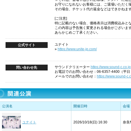
お守りになれないお客様には、ご退場いただく
その場合、チケット代の返金などはできかねま
[ご注意]
特に記載のない場合、価格表示は消費税込みと
この内容は予告無く変更される場合がございま
あらかじめご了承ください。
ユナイト
公式サイト
»
https://www.unite-jp.com/
サウンドクリエーター
https://www.sound-c.co.jp
問い合わせ先
お電話でのお問い合わせ：06-6357-4400（平日 1
メールでのお問い合わせ：
https://www.sound-c.c
公演名
開催日時
会場
ユナイト
2026/10/18(日) 16:30
奈良N