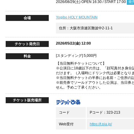
2026/08/29(土) OPEN 16:30 / START 17:00
発
Yogibo HOLY MOUNTAIN
会場
住所：⼤阪市浪速区難波中2-11-1
2026/05/22(金) 12:00
チケット発売日
[スタンディング] 5,000円
料金
【当日無料チケットについて】
※公演日に18歳以下の方は、「顔写真付き身分
だけます。（入場時にドリンク代は必要となり
※当日無料チケットの半券にお名前・ご住所の
※前売券でソールドアウトした公演は、当日券
せん。予めご了承ください。
チケット販売場所
コード
Pコード：323-213
Web受付
https://t.pia.jp/