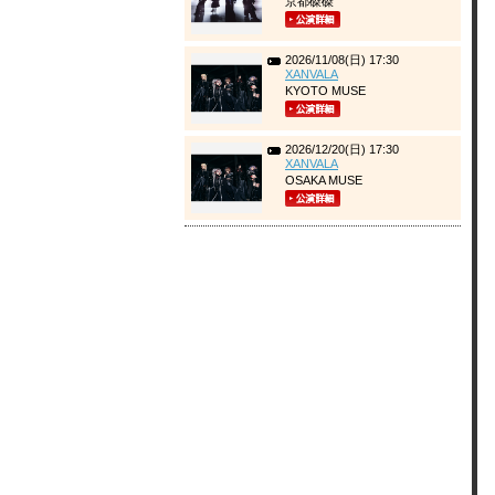
京都磔磔
2026/11/08(日) 17:30
XANVALA
KYOTO MUSE
2026/12/20(日) 17:30
XANVALA
OSAKA MUSE