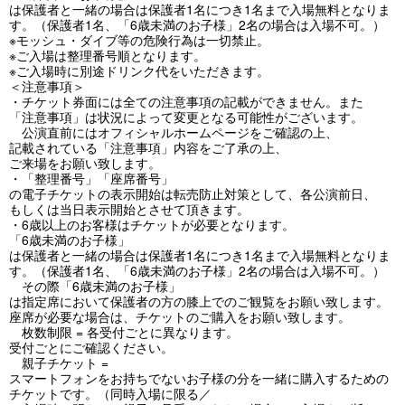
は保護者と一緒の場合は保護者1名につき1名まで入場無料となりま
す。（保護者1名、「6歳未満のお子様」2名の場合は入場不可。）
※モッシュ・ダイブ等の危険行為は一切禁止。
※ご入場は整理番号順となります。
※ご入場時に別途ドリンク代をいただきます。
＜注意事項＞
・チケット券面には全ての注意事項の記載ができません。また
「注意事項」は状況によって変更となる可能性がございます。
公演直前にはオフィシャルホームページをご確認の上、
記載されている「注意事項」内容をご了承の上、
ご来場をお願い致します。
・「整理番号」「座席番号」
の電子チケットの表示開始は転売防止対策として、各公演前日、
もしくは当日表示開始とさせて頂きます。
・6歳以上のお客様はチケットが必要となります。
「6歳未満のお子様」
は保護者と一緒の場合は保護者1名につき1名まで入場無料となりま
す。（保護者1名、「6歳未満のお子様」2名の場合は入場不可。）
その際「6歳未満のお子様」
は指定席において保護者の方の膝上でのご観覧をお願い致します。
座席が必要な場合は、チケットのご購入をお願い致します。
枚数制限 = 各受付ごとに異なります。
受付ごとにご確認ください。
親子チケット =
スマートフォンをお持ちでないお子様の分を一緒に購入するための
チケットです。（同時入場に限る／