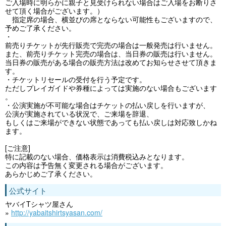
ご入場時に明らかに親子と見受けられない場合はご入場をお断りさ
せて頂く場合がございます。）
指定席の場合、横並びの席とならない可能性もございますので、
予めご了承ください。
・
前売りチケットが先行販売で完売の場合は一般発売は行いません。
また、前売りチケット完売の場合は、当日券の販売は行いません。
当日券の販売がある場合の販売方法は改めてお知らせさせて頂きま
す。
・チケットリセールの受付を行う予定です。
ただしプレイガイドや券種によっては実施のない場合もございます
。
・公演実施が不可能な場合はチケットの払い戻しを行いますが、
公演が実施されている状況で、ご来場を辞退、
もしくはご来場ができない状態であっても払い戻しは対応致しかね
ます。
[ご注意]
特に記載のない場合、価格表示は消費税込みとなります。
この内容は予告無く変更される場合がございます。
あらかじめご了承ください。
公式サイト
ヤバイTシャツ屋さん
»
http://yabaitshirtsyasan.com/