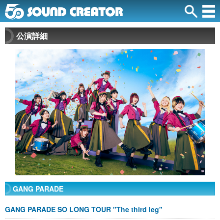
公演詳細
GANG PARADE
GANG PARADE SO LONG TOUR "The third leg"