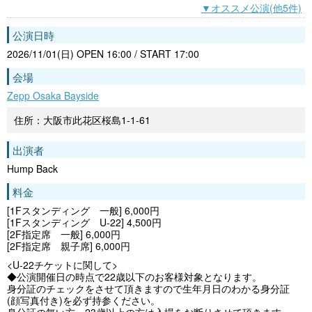
▼オススメ公演(他5件)
公演日時
2026/11/01(日) OPEN 16:00 / START 17:00
会場
Zepp Osaka Bayside
住所：大阪市此花区桜島1-1-61
出演者
Hump Back
料金
[1Fスタンディング 一般] 6,000円
[1Fスタンディング U-22] 4,500円
[2F指定席 一般] 6,000円
[2F指定席 親子席] 6,000円
<U-22チケットに関して>
◆公演開催日の時点で22歳以下のお客様対象となります。
身分証のチェックをさせて頂きますので生年月日のわかる身分証
(顔写真付き)を必ず持参ください。
身分証の無い方、23歳以上の方は入場をお断りさせて頂きます。