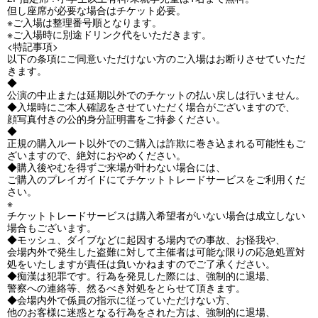
但し座席が必要な場合はチケット必要。
※ご入場は整理番号順となります。
※ご入場時に別途ドリンク代をいただきます。
<特記事項>
以下の条項にご同意いただけない方のご入場はお断りさせていただ
きます。
◆
公演の中止または延期以外でのチケットの払い戻しは行いません。
◆入場時にご本人確認をさせていただく場合がございますので、
顔写真付きの公的身分証明書をご持参ください。
◆
正規の購入ルート以外でのご購入は詐欺に巻き込まれる可能性もご
ざいますので、絶対におやめください。
◆購入後やむを得ずご来場が叶わない場合には、
ご購入のプレイガイドにてチケットトレードサービスをご利用くだ
さい。
※
チケットトレードサービスは購入希望者がいない場合は成立しない
場合もございます。
◆モッシュ、ダイブなどに起因する場内での事故、お怪我や、
会場内外で発生した盗難に対して主催者は可能な限りの応急処置対
処をいたしますが責任は負いかねますのでご了承ください。
◆痴漢は犯罪です。行為を発見した際には、強制的に退場、
警察への連絡等、然るべき対処をとらせて頂きます。
◆会場内外で係員の指示に従っていただけない方、
他のお客様に迷惑となる行為をされた方は、強制的に退場、