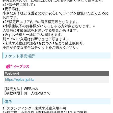
<2F親子席に関して>
●親子席は、
小さなお子様と保護者の方が安心してライブを観覧いただくための
お席です。
●2F指定席エリア内での着席指定席となります。
●小学生以下のお客様がいらっしゃる方対象となります。※
入場時に年齢確認をお願いする場合があります。
●必ずお子様と一緒にご入場頂きます。
別々でのご入場はお断りさせて頂きます。
●未就学児童は保護者1名につき1名まで膝上観覧可。
座席が必要な場合はチケットをご購入ください。
チケット販売場所
Web受付
https://eplus.jp/hb/
【販売方法】WEBのみ
【枚数制限】お一人様2枚まで
備考
1Fスタンディング : 未就学児童入場不可
2F指定席 : 小学生以上有料/未就学児童は1名まで無料。