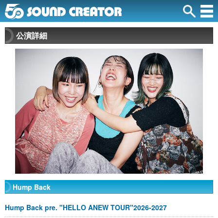
公演詳細
Hump Back
Hump Back pre. "HELLO ANEW TOUR"2026-2027