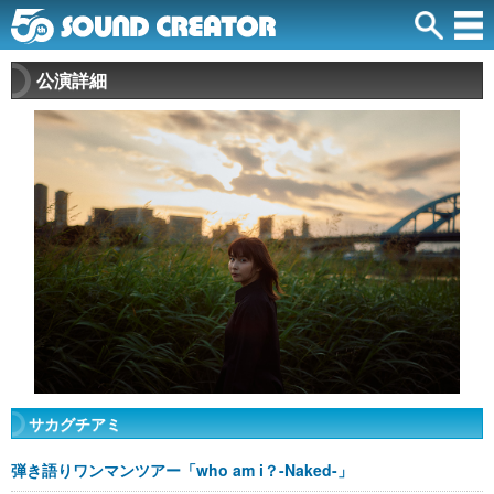
公演詳細
サカグチアミ
弾き語りワンマンツアー「who am i？-Naked-」