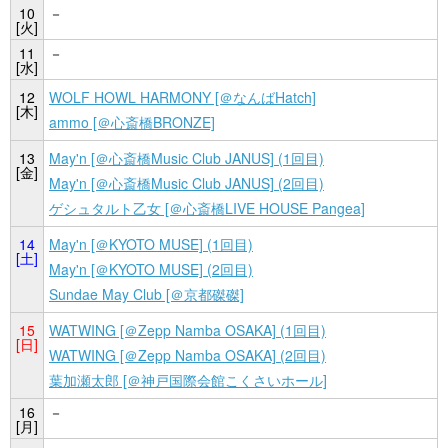
10
－
[火]
11
－
[水]
12
WOLF HOWL HARMONY [＠なんばHatch]
[木]
ammo [＠心斎橋BRONZE]
13
May'n [＠心斎橋Music Club JANUS] (1回目)
[金]
May'n [＠心斎橋Music Club JANUS] (2回目)
ゲシュタルト乙女 [＠心斎橋LIVE HOUSE Pangea]
14
May'n [＠KYOTO MUSE] (1回目)
[土]
May'n [＠KYOTO MUSE] (2回目)
Sundae May Club [＠京都磔磔]
15
WATWING [＠Zepp Namba OSAKA] (1回目)
[日]
WATWING [＠Zepp Namba OSAKA] (2回目)
葉加瀬太郎 [＠神戸国際会館こくさいホール]
16
－
[月]