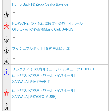
Hump Back [＠Zepp Osaka Bayside]
2
－
[月]
3
PERSONZ [＠和歌山県民文化会館 小ホール]
[祝]
Offo tokyo [＠心斎橋Music Club JANUS]
4
－
[水]
5
プッシュプルポット [＠神戸太陽と虎]
[木]
6
－
[金]
7
サカグチアミ [＠扇町ミュージアムキューブ CUBE01]
[土]
山下 智久 [＠神戸・ワールド記念ホール]
XANVALA [＠神戸VARIT.]
8
山下 智久 [＠神戸・ワールド記念ホール]
[日]
XANVALA [＠KYOTO MUSE]
9
－
[月]