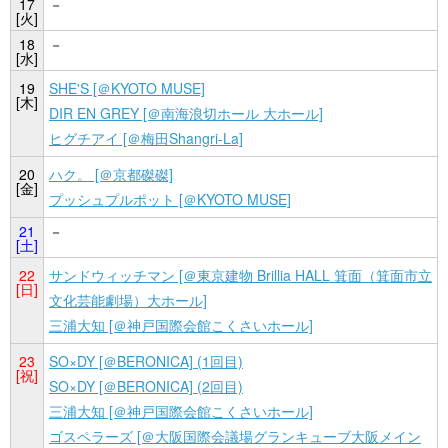
17
－
[火]
18
－
[水]
19
SHE'S [＠KYOTO MUSE]
[木]
DIR EN GREY [＠南海浪切ホール 大ホール]
ヒグチアイ [＠梅田Shangri-La]
20
ハク。 [＠京都磔磔]
[金]
プッシュプルポット [＠KYOTO MUSE]
21
－
[土]
22
サンドウィッチマン [＠東京建物 Brillia HALL 箕面（箕面市立
[日]
文化芸能劇場）大ホール]
三浦大知 [＠神戸国際会館こくさいホール]
23
SO×DY [＠BERONICA] (1回目)
[祝]
SO×DY [＠BERONICA] (2回目)
三浦大知 [＠神戸国際会館こくさいホール]
ゴスペラーズ [＠大阪国際会議場グランキューブ大阪メイン