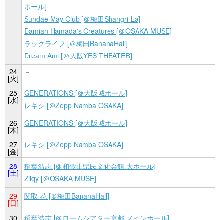
ホール]
Sundae May Club [＠梅田Shangri-La]
Damian Hamada's Creatures [＠OSAKA MUSE]
ラックライフ [＠梅田BananaHall]
Dream Ami [＠大阪YES THEATER]
24
－
[火]
25
GENERATIONS [＠大阪城ホール]
[水]
レキシ [＠Zepp Namba OSAKA]
26
GENERATIONS [＠大阪城ホール]
[木]
27
レキシ [＠Zepp Namba OSAKA]
[金]
28
稲葉浩志 [＠和歌山県民文化会館 大ホール]
[土]
Zilqy [＠OSAKA MUSE]
29
関取 花 [＠梅田BananaHall]
[日]
30
稲葉浩志 [＠ロームシアター京都 メインホール]