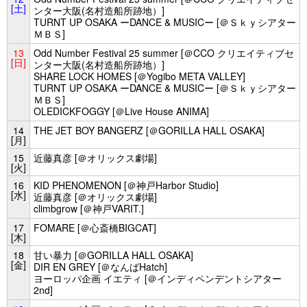
[土]
ンター大阪(名村造船所跡地）]
TURNT UP OSAKA ーDANCE & MUSICー [＠Ｓｋｙシアター
ＭＢＳ]
13
Odd Number Festival 25 summer [＠CCO クリエイティブセ
[日]
ンター大阪(名村造船所跡地）]
SHARE LOCK HOMES [＠Yogibo META VALLEY]
TURNT UP OSAKA ーDANCE & MUSICー [＠Ｓｋｙシアター
ＭＢＳ]
OLEDICKFOGGY [＠Live House ANIMA]
14
THE JET BOY BANGERZ [＠GORILLA HALL OSAKA]
[月]
15
近藤真彦 [＠オリックス劇場]
[火]
16
KID PHENOMENON [＠神戸Harbor Studio]
[水]
近藤真彦 [＠オリックス劇場]
climbgrow [＠神戸VARIT.]
17
FOMARE [＠心斎橋BIGCAT]
[木]
18
甘い暴力 [＠GORILLA HALL OSAKA]
[金]
DIR EN GREY [＠なんばHatch]
ヨーロッパ企画 イエティ [＠インディペンデントシアター
2nd]