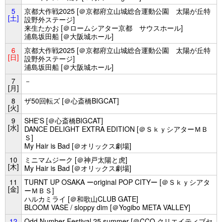
5
京都大作戦2025 [＠京都府立山城総合運動公園 太陽が丘特
[土]
設野外ステージ]
来生たかお [＠ロームシアター京都 サウスホール]
浦島坂田船 [＠大阪城ホール]
6
京都大作戦2025 [＠京都府立山城総合運動公園 太陽が丘特
[日]
設野外ステージ]
浦島坂田船 [＠大阪城ホール]
7
－
[月]
8
ザ50回転ズ [＠心斎橋BIGCAT]
[火]
9
SHE'S [＠心斎橋BIGCAT]
[水]
DANCE DELIGHT EXTRA EDITION [＠ＳｋｙシアターＭＢ
Ｓ]
My Hair is Bad [＠オリックス劇場]
10
ミニマムジーク [＠神戸太陽と虎]
[木]
My Hair is Bad [＠オリックス劇場]
11
TURNT UP OSAKA ーoriginal POP CITYー [＠Ｓｋｙシアタ
[金]
ーＭＢＳ]
ハルカミライ [＠和歌山CLUB GATE]
BLOOM VASE / sloppy dim [＠Yogibo META VALLEY]
12
Odd Number Festival 25 summer [＠CCO クリエイティブセ