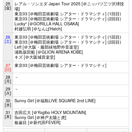
25
レアル・ソシエダ Japan Tour 2025 [＠ニッパツ三ツ沢球技
[金]
場]
東京03 [＠梅田芸術劇場 シアター・ドラマシティ] (1回目)
東京03 [＠梅田芸術劇場 シアター・ドラマシティ] (2回目)
Lucky² [＠GORILLA HALL OSAKA]
村越弘明 [＠なんばHatch]
26
東京03 [＠梅田芸術劇場 シアター・ドラマシティ] (1回目)
[土]
東京03 [＠梅田芸術劇場 シアター・ドラマシティ] (2回目)
Left [＠大阪・服部緑地野外音楽堂]
浦島坂田船 [＠GLION ARENA KOBE]
キズ [＠大阪城音楽堂]
27
東京03 [＠梅田芸術劇場 シアター・ドラマシティ]
[日]
28
－
[月]
29
－
[火]
30
Sunny Girl [＠福島LIVE SQUARE 2nd LINE]
[水]
31
吉田広大 [＠Yogibo HOLY MOUNTAIN]
[木]
Sunny Girl [＠神戸太陽と虎]
板歯目 [＠新代田FEVER]