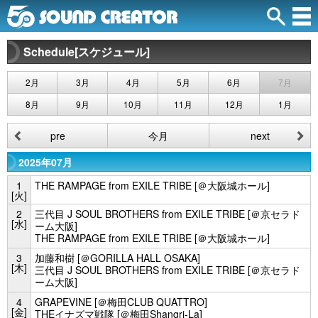
Schedule[スケジュール]
2月
3月
4月
5月
6月
7月
8月
9月
10月
11月
12月
1月
pre
今月
next
2025年07月
1
THE RAMPAGE from EXILE TRIBE [＠大阪城ホール]
[火]
2
三代目 J SOUL BROTHERS from EXILE TRIBE [＠京セラド
[水]
ーム大阪]
THE RAMPAGE from EXILE TRIBE [＠大阪城ホール]
3
加藤和樹 [＠GORILLA HALL OSAKA]
[木]
三代目 J SOUL BROTHERS from EXILE TRIBE [＠京セラド
ーム大阪]
4
GRAPEVINE [＠梅田CLUB QUATTRO]
[金]
THEイナズマ戦隊 [＠梅田Shangri-La]