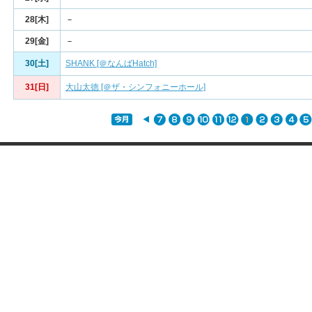
28[木]
－
29[金]
－
30[土]
SHANK [＠なんばHatch]
31[日]
大山太徳 [＠ザ・シンフォニーホール]