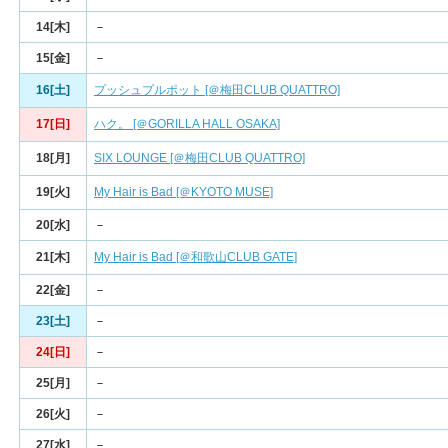
14[木]
－
15[金]
－
16[土]
プッシュプルポット [＠梅田CLUB QUATTRO]
17[日]
ハク。 [＠GORILLA HALL OSAKA]
18[月]
SIX LOUNGE [＠梅田CLUB QUATTRO]
19[火]
My Hair is Bad [＠KYOTO MUSE]
20[水]
－
21[木]
My Hair is Bad [＠和歌山CLUB GATE]
22[金]
－
23[土]
－
24[日]
－
25[月]
－
26[火]
－
27[水]
－