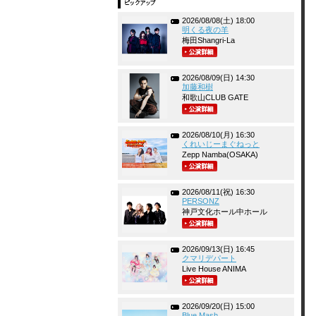
2026/08/08(土) 18:00
明くる夜の羊
梅田Shangri-La
2026/08/09(日) 14:30
加藤和樹
和歌山CLUB GATE
2026/08/10(月) 16:30
くれいじーまぐねっと
Zepp Namba(OSAKA)
2026/08/11(祝) 16:30
PERSONZ
神戸文化ホール中ホール
2026/09/13(日) 16:45
クマリデパート
Live House ANIMA
2026/09/20(日) 15:00
Blue Mash