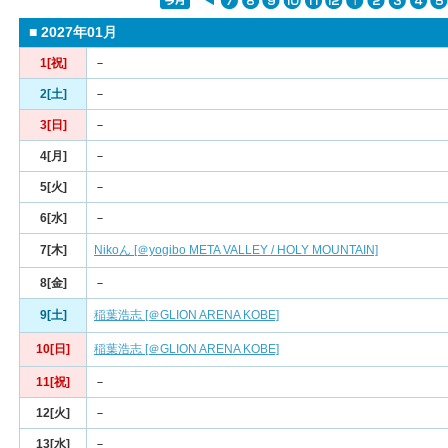
■ 2027年01月
1[祝]
－
2[土]
－
3[日]
－
4[月]
－
5[火]
－
6[水]
－
7[木]
Nikoん [＠yogibo META VALLEY / HOLY MOUNTAIN]
8[金]
－
9[土]
稲葉浩志 [＠GLION ARENA KOBE]
10[日]
稲葉浩志 [＠GLION ARENA KOBE]
11[祝]
－
12[火]
－
13[水]
－