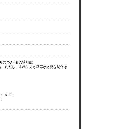
名につき1名入場可能
能。ただし、未就学児も座席が必要な場合は
なります。
す。