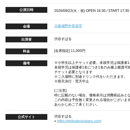
公演日時
2026/09/22(火・祝) OPEN 16:30 / START 17:30
大阪城野外音楽堂
会場
渋谷すばる
出演者
[全席指定] 11,000円
料金
※小学生以上チケット必要。未就学児は保護者1
備考
未就学児は保護者1名につき1名のみ膝上鑑賞可
チケット必要となります
※ご入場時に別途ドリンク代をいただきます。
※雨天決行・荒天中止
[ご注意]
特に記載のない場合、価格表示は消費税込みと
この内容は予告無く変更される場合がございま
あらかじめご了承ください。
渋谷すばる
公式サイト
»
https://shibutanisubaru.com/