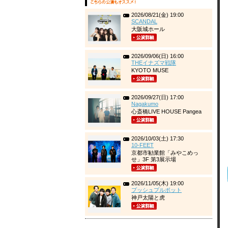
2026/08/21(金) 19:00
SCANDAL
大阪城ホール
2026/09/06(日) 16:00
THEイナズマ戦隊
KYOTO MUSE
2026/09/27(日) 17:00
Nagakumo
心斎橋LIVE HOUSE Pangea
2026/10/03(土) 17:30
10-FEET
京都市勧業館「みやこめっ
せ」3F 第3展示場
2026/11/05(木) 19:00
プッシュプルポット
神戸太陽と虎