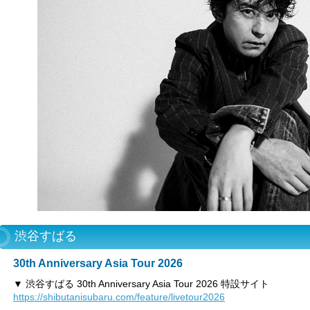
渋谷すばる
30th Anniversary Asia Tour 2026
▼ 渋谷すばる 30th Anniversary Asia Tour 2026 特設サイト
https://shibutanisubaru.com/feature/livetour2026