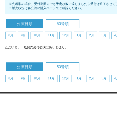
※先着順の場合、受付期間内でも予定枚数に達しましたら受付は終了させて
※販売状況は各公演の購入ページでご確認ください。
公演日順
50音順
8月
9月
10月
11月
12月
1月
2月
3月
4
ただいま、一般発売受付公演はありません。
公演日順
50音順
8月
9月
10月
11月
12月
1月
2月
3月
4