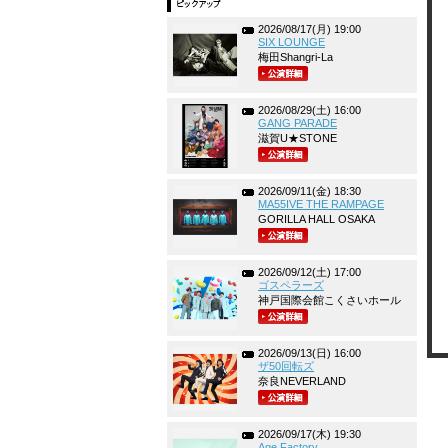
2026/08/17(月) 19:00
SIX LOUNGE
梅田Shangri-La
2026/08/29(土) 16:00
GANG PARADE
滋賀U★STONE
2026/09/11(金) 18:30
MA55IVE THE RAMPAGE
GORILLA HALL OSAKA
2026/09/12(土) 17:00
ゴスペラーズ
神戸国際会館こくさいホール
2026/09/13(日) 16:00
ザ50回転ズ
奈良NEVERLAND
2026/09/17(木) 19:30
Age Factory